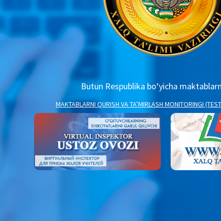
Butun Respublika bo‘yicha maktablarni
MAKTABLARNI QURISH VA TAʼMIRLASH MONITORINGI (TES