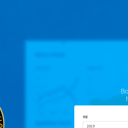
Bo
Yil
2019