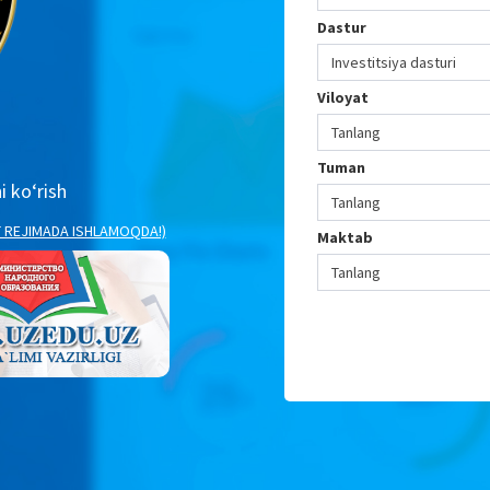
Dastur
Investitsiya dasturi
Viloyat
Tanlang
Tuman
 ko‘rish
Tanlang
T REJIMADA ISHLAMOQDA!)
Maktab
Tanlang