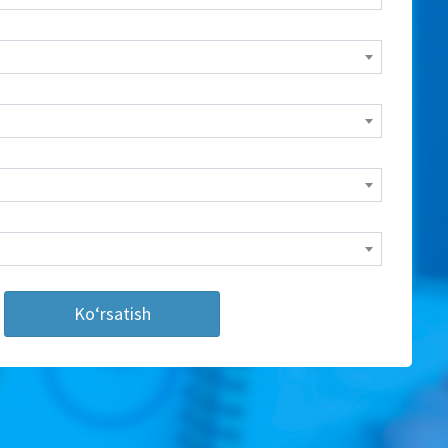
Ko‘rsatish