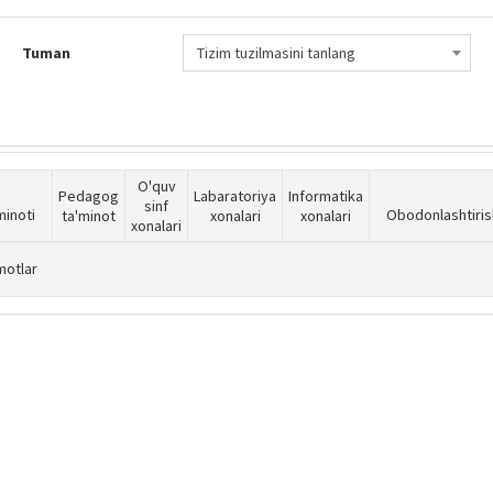
Tuman
Tizim tuzilmasini tanlang
O'quv
Pedagog
Labaratoriya
Informatika
sinf
minoti
Obodonlashtiris
ta'minot
xonalari
xonalari
xonalari
motlar