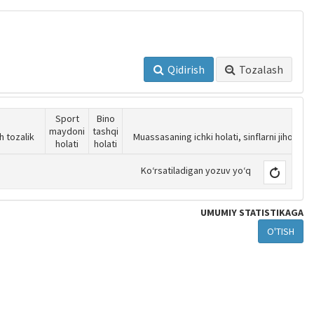
Qidirish
Tozalash
Sport
Bino
maydoni
tashqi
h tozalik
Muassasaning ichki holati, sinflarni jihozlani
holati
holati
Ko‘rsatiladigan yozuv yo‘q
Yangilash
UMUMIY STATISTIKAGA
O'TISH