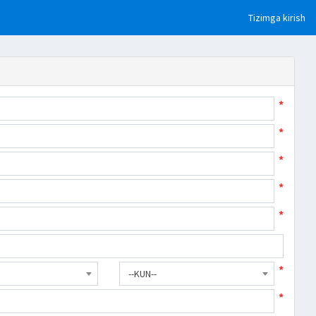
Tizimga kirish
*
*
*
*
*
*
--KUN--
*