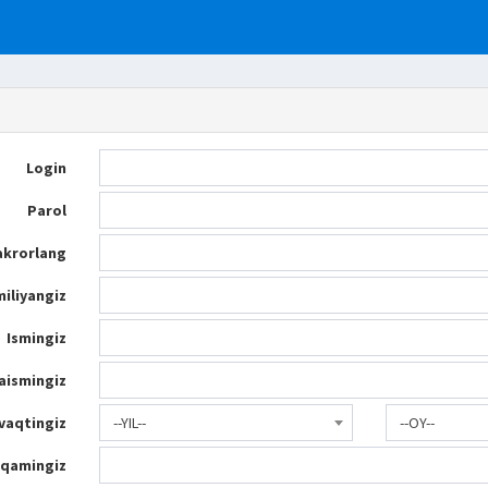
Login
Parol
akrorlang
iliyangiz
Ismingiz
aismingiz
 vaqtingiz
--YIL--
--OY--
aqamingiz