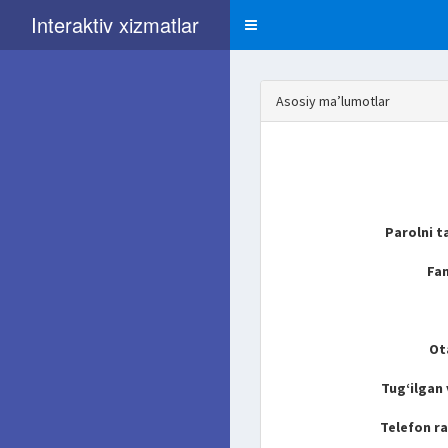
Interaktiv xizmatlar
Asosiy ma’lumotlar
Parolni t
Fam
Ot
Tug‘ilgan
Telefon r