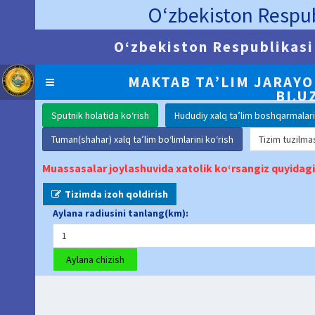
O‘zbekiston Respubl
O‘zbekiston Respublikasi 
MAKTAB TA’LIM JARAYO
BI.U
BI.UZEDU.UZ
Sputnik holatida ko‘rish
Hududiy xalq ta’lim boshqarmalari
Tuman(shahar) xalq ta’lim bo‘limlarini ko‘rish
Tizim tuzilma
Muassasalar joylashuvida xatolik ko‘rsangiz quyidag
Tizimda izoh qoldirish
Aylana radiusini tanlang(km):
1
Aylana chizish