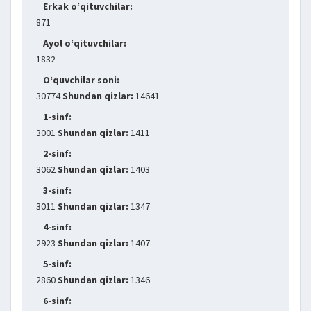
Erkak o‘qituvchilar:
871
Ayol o‘qituvchilar:
1832
O‘quvchilar soni:
30774
Shundan qizlar:
14641
1-sinf:
3001
Shundan qizlar:
1411
2-sinf:
3062
Shundan qizlar:
1403
3-sinf:
3011
Shundan qizlar:
1347
4-sinf:
2923
Shundan qizlar:
1407
5-sinf:
2860
Shundan qizlar:
1346
6-sinf: