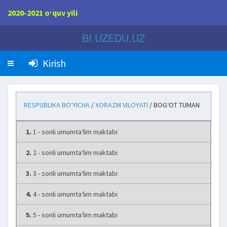
2020-2021 o‘quv yili
BI.UZEDU.UZ
Kirish
RESPUBLIKA BO‘YICHA
/
XORAZM VILOYATI
/ BOG‘OT TUMAN
1.
1 - sonli umumta‘lim maktabi
2.
2 - sonli umumta‘lim maktabi
3.
3 - sonli umumta‘lim maktabi
4.
4 - sonli umumta‘lim maktabi
5.
5 - sonli umumta‘lim maktabi