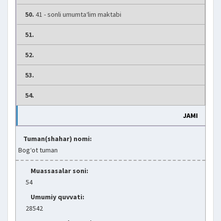
50.
41 - sonli umumta‘lim maktabi
51.
52.
53.
54.
JAMI
Tuman(shahar) nomi:
Bog‘ot tuman
Muassasalar soni:
54
Umumiy quvvati:
28542