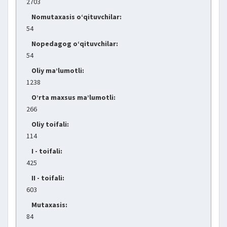
2703
Nomutaxasis o‘qituvchilar:
54
Nopedagog o‘qituvchilar:
54
Oliy ma’lumotli:
1238
O’rta maxsus ma’lumotli:
266
Oliy toifali:
114
I - toifali:
425
II - toifali:
603
Mutaxasis:
84