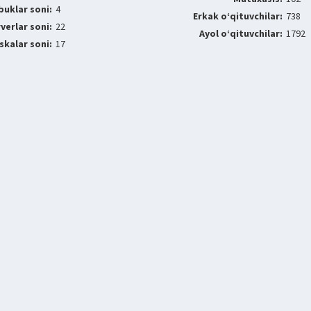
buklar soni:
4
Erkak o‘qituvchilar:
738
verlar soni:
22
Ayol o‘qituvchilar:
1792
skalar soni:
17