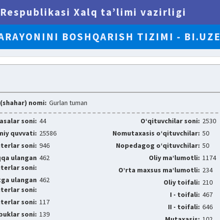
Respublikasi Xalq ta’limi vazirligi
ARAYONINI BOSHQARISH TIZIMI - BI.UZ
(shahar) nomi:
Gurlan tuman
salar soni:
44
O‘qituvchilar soni:
2530
iy quvvati:
25586
Nomutaxasis o‘qituvchilar:
50
erlar soni:
946
Nopedagog o‘qituvchilar:
50
qqa ulangan
462
Oliy ma’lumotli:
1174
erlar soni:
O’rta maxsus ma’lumotli:
234
tga ulangan
462
Oliy toifali:
210
erlar soni:
I - toifali:
467
erlar soni:
117
II - toifali:
646
uklar soni:
139
Mutaxasis:
102