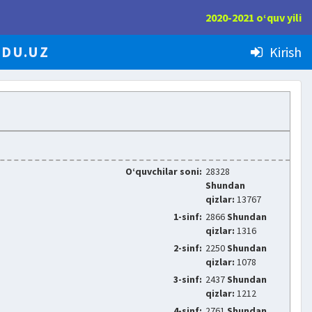
2020-2021 o‘quv yili
EDU.UZ
Kirish
O‘quvchilar soni:
28328
Shundan
qizlar:
13767
1-sinf:
2866
Shundan
qizlar:
1316
2-sinf:
2250
Shundan
qizlar:
1078
3-sinf:
2437
Shundan
qizlar:
1212
4-sinf:
2761
Shundan