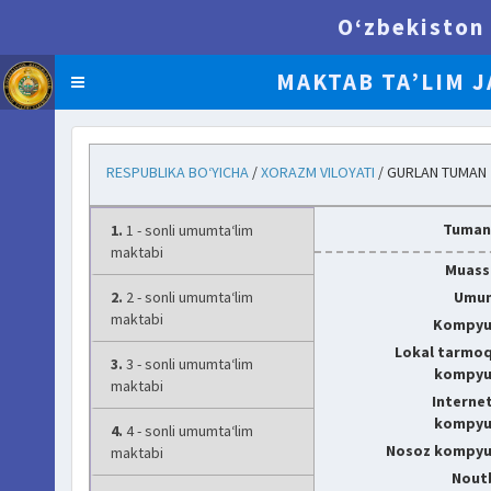
O‘zbekiston 
MAKTAB TA’LIM J
BI.UZEDU.UZ
RESPUBLIKA BO‘YICHA
/
XORAZM VILOYATI
/ GURLAN TUMAN
Tuman
1.
1 - sonli umumta‘lim
maktabi
Muassa
2.
2 - sonli umumta‘lim
Umum
maktabi
Kompyut
Lokal tarmo
3.
3 - sonli umumta‘lim
kompyut
maktabi
Interne
kompyut
4.
4 - sonli umumta‘lim
Nosoz kompyut
maktabi
Noutb