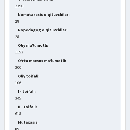
2390
Nomutaxasis o‘qituvchilar:
28
Nopedagog o‘qituvchilar:
28
Oliy ma’lumotli:
1153
O’rta maxsus ma’lumotli:
200
Oliy toifali:
106
I - toifali:
345
II - toifali:
618
Mutaxasis:
85