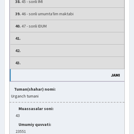
38.
45 - sonli IMI
39.
46 - sonli umumta‘lim maktabi
40.
47 - sonli IDUM
41.
42.
43.
JAMI
Tuman(shahar) nomi:
Urganch tumani
Muassasalar soni:
43
Umumiy quvvati:
23551