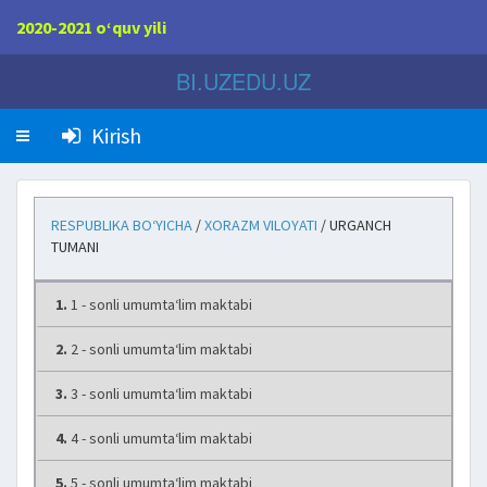
2020-2021 o‘quv yili
BI.UZEDU.UZ
Kirish
RESPUBLIKA BO‘YICHA
/
XORAZM VILOYATI
/ URGANCH
TUMANI
1.
1 - sonli umumta‘lim maktabi
2.
2 - sonli umumta‘lim maktabi
3.
3 - sonli umumta‘lim maktabi
4.
4 - sonli umumta‘lim maktabi
5.
5 - sonli umumta‘lim maktabi