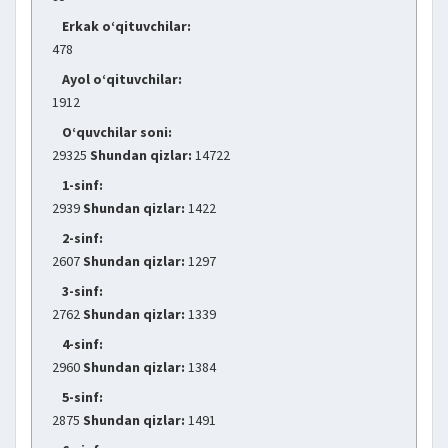
Erkak o‘qituvchilar:
478
Ayol o‘qituvchilar:
1912
O‘quvchilar soni:
29325
Shundan qizlar:
14722
1-sinf:
2939
Shundan qizlar:
1422
2-sinf:
2607
Shundan qizlar:
1297
3-sinf:
2762
Shundan qizlar:
1339
4-sinf:
2960
Shundan qizlar:
1384
5-sinf:
2875
Shundan qizlar:
1491