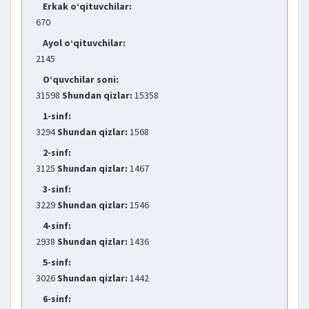
Erkak o‘qituvchilar:
670
Ayol o‘qituvchilar:
2145
O‘quvchilar soni:
31598
Shundan qizlar:
15358
1-sinf:
3294
Shundan qizlar:
1568
2-sinf:
3125
Shundan qizlar:
1467
3-sinf:
3229
Shundan qizlar:
1546
4-sinf:
2938
Shundan qizlar:
1436
5-sinf:
3026
Shundan qizlar:
1442
6-sinf: