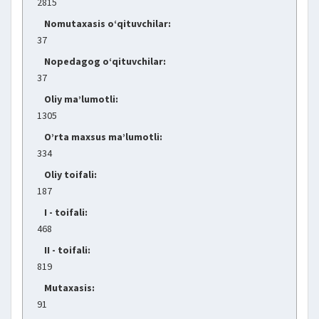
2815
Nomutaxasis o‘qituvchilar:
37
Nopedagog o‘qituvchilar:
37
Oliy ma’lumotli:
1305
O’rta maxsus ma’lumotli:
334
Oliy toifali:
187
I - toifali:
468
II - toifali:
819
Mutaxasis:
91