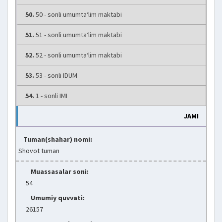
50.
50 - sonli umumta‘lim maktabi
51.
51 - sonli umumta‘lim maktabi
52.
52 - sonli umumta‘lim maktabi
53.
53 - sonli IDUM
54.
1 - sonli IMI
JAMI
Tuman(shahar) nomi:
Shovot tuman
Muassasalar soni:
54
Umumiy quvvati:
26157