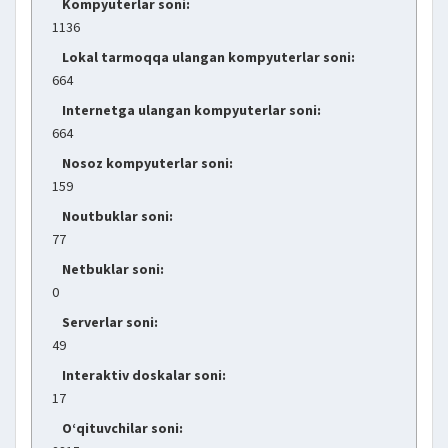
Kompyuterlar soni:
1136
Lokal tarmoqqa ulangan kompyuterlar soni:
664
Internetga ulangan kompyuterlar soni:
664
Nosoz kompyuterlar soni:
159
Noutbuklar soni:
77
Netbuklar soni:
0
Serverlar soni:
49
Interaktiv doskalar soni:
17
O‘qituvchilar soni: