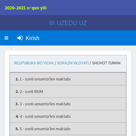
2020-2021 o‘quv yili
BI.UZEDU.UZ
Kirish
RESPUBLIKA BO‘YICHA
/
XORAZM VILOYATI
/ SHOVOT TUMAN
1.
1 - sonli umumta‘lim maktabi
2.
2 - sonli IDUM
3.
3 - sonli umumta‘lim maktabi
4.
4 - sonli umumta‘lim maktabi
5.
5 - sonli umumta‘lim maktabi