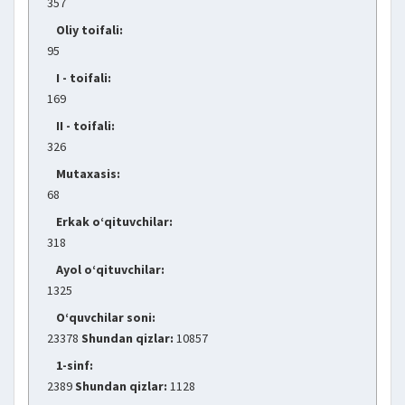
357
Oliy toifali:
95
I - toifali:
169
II - toifali:
326
Mutaxasis:
68
Erkak o‘qituvchilar:
318
Ayol o‘qituvchilar:
1325
O‘quvchilar soni:
23378
Shundan qizlar:
10857
1-sinf:
2389
Shundan qizlar:
1128