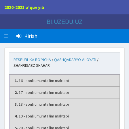
2020-2021 o‘quv yili
BI.UZEDU.UZ
Kirish
RESPUBLIKA BO‘YICHA
/
QASHQADARYO VILOYATI
/
SHAHRISABZ SHAHAR
1.
16 - sonli umumta‘lim maktabi
2.
17 - sonli umumta‘lim maktabi
3.
18 - sonli umumta‘lim maktabi
4.
19 - sonli umumta‘lim maktabi
5.
20 - sonli umumta‘lim maktabi