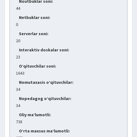
Noutbuklar soni:
44
Netbuklar soni:
0
Serverlar soni:
20
Interaktiv doskalar soni:
23
O‘qituvchilar soni:
1643
Nomutaxasis o‘qituvchilar:
34
Nopedagog o‘qituvchilar:
34
Oliy ma’lumotli:
738
O’rta maxsus ma’lumotli: