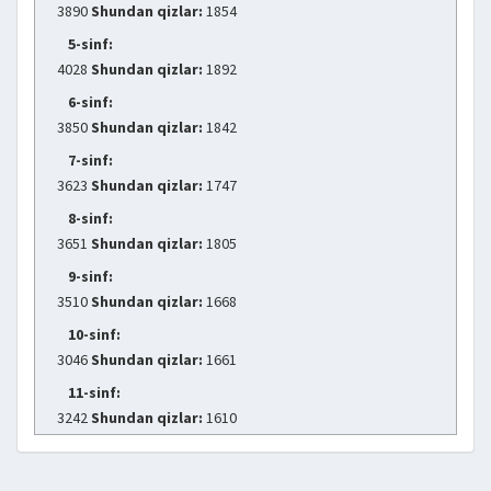
3890
Shundan qizlar:
1854
5-sinf:
4028
Shundan qizlar:
1892
6-sinf:
3850
Shundan qizlar:
1842
7-sinf:
3623
Shundan qizlar:
1747
8-sinf:
3651
Shundan qizlar:
1805
9-sinf:
3510
Shundan qizlar:
1668
10-sinf:
3046
Shundan qizlar:
1661
11-sinf:
3242
Shundan qizlar:
1610