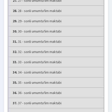
27.
27 - sonli umumta‘lim maktabi
28.
28 - sonli umumta‘lim maktabi
29.
29 - sonli umumta‘lim maktabi
30.
30 - sonli umumta‘lim maktabi
31.
31 - sonli umumta‘lim maktabi
32.
32 - sonli umumta‘lim maktabi
33.
33 - sonli umumta‘lim maktabi
34.
34 - sonli umumta‘lim maktabi
35.
35 - sonli umumta‘lim maktabi
36.
36 - sonli umumta‘lim maktabi
37.
37 - sonli umumta‘lim maktabi