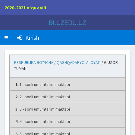
2020-2021 o‘quv yili
BI.UZEDU.UZ
Kirish
RESPUBLIKA BO‘YICHA
/
QASHQADARYO VILOYATI
/ G‘UZOR
TUMAN
1.
1 - sonli umumta‘lim maktabi
2.
2 - sonli umumta‘lim maktabi
3.
3 - sonli umumta‘lim maktabi
4.
4 - sonli umumta‘lim maktabi
5.
5 - sonli umumta‘lim maktabi