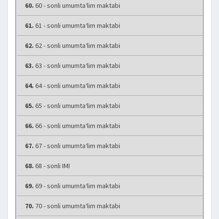
60.
60 - sonli umumta‘lim maktabi
61.
61 - sonli umumta‘lim maktabi
62.
62 - sonli umumta‘lim maktabi
63.
63 - sonli umumta‘lim maktabi
64.
64 - sonli umumta‘lim maktabi
65.
65 - sonli umumta‘lim maktabi
66.
66 - sonli umumta‘lim maktabi
67.
67 - sonli umumta‘lim maktabi
68.
68 - sonli IMI
69.
69 - sonli umumta‘lim maktabi
70.
70 - sonli umumta‘lim maktabi