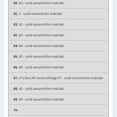
60.
60 - sonli umumta‘lim maktabi
61.
3 - sonli umumta‘lim maktabi
62.
62 - sonli umumta‘lim maktabi
63.
63 - sonli umumta‘lim maktabi
64.
64 - sonli umumta‘lim maktabi
65.
65 - sonli umumta‘lim maktabi
66.
66 - sonli umumta‘lim maktabi
67.
O'z.Res.MV tasarrufidagi 67 - sonli umumta‘lim maktabi
68.
68 - sonli umumta‘lim maktabi
69.
69 - sonli umumta‘lim maktabi
70.