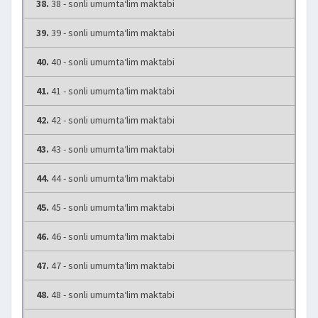
38.
38 - sonli umumta‘lim maktabi
39.
39 - sonli umumta‘lim maktabi
40.
40 - sonli umumta‘lim maktabi
41.
41 - sonli umumta‘lim maktabi
42.
42 - sonli umumta‘lim maktabi
43.
43 - sonli umumta‘lim maktabi
44.
44 - sonli umumta‘lim maktabi
45.
45 - sonli umumta‘lim maktabi
46.
46 - sonli umumta‘lim maktabi
47.
47 - sonli umumta‘lim maktabi
48.
48 - sonli umumta‘lim maktabi