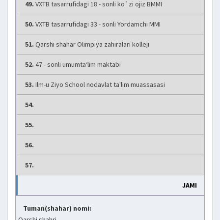
49.
VXTB tasarrufidagi 18 - sonli ko`zi ojiz BMMI
50.
VXTB tasarrufidagi 33 - sonli Yordamchi MMI
51.
Qarshi shahar Olimpiya zahiralari kolleji
52.
47 - sonli umumta‘lim maktabi
53.
Ilm-u Ziyo School nodavlat ta'lim muassasasi
54.
55.
56.
57.
JAMI
Tuman(shahar) nomi:
Qarshi shahri