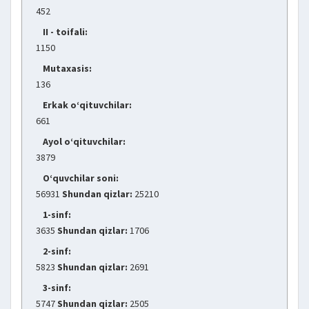
452
II - toifali:
1150
Mutaxasis:
136
Erkak o‘qituvchilar:
661
Ayol o‘qituvchilar:
3879
O‘quvchilar soni:
56931
Shundan qizlar:
25210
1-sinf:
3635
Shundan qizlar:
1706
2-sinf:
5823
Shundan qizlar:
2691
3-sinf:
5747
Shundan qizlar:
2505