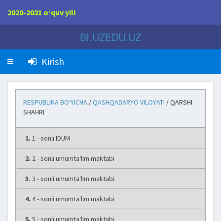
2020-2021 o‘quv yili
BI.UZEDU.UZ
Kirish
RESPUBLIKA BO‘YICHA
/
QASHQADARYO VILOYATI
/ QARSHI
SHAHRI
1.
1 - sonli IDUM
2.
2 - sonli umumta‘lim maktabi
3.
3 - sonli umumta‘lim maktabi
4.
4 - sonli umumta‘lim maktabi
5.
5 - sonli umumta‘lim maktabi