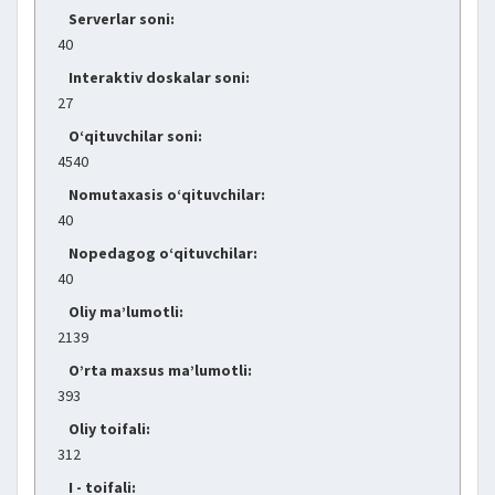
Serverlar soni:
40
Interaktiv doskalar soni:
27
O‘qituvchilar soni:
4540
Nomutaxasis o‘qituvchilar:
40
Nopedagog o‘qituvchilar:
40
Oliy ma’lumotli:
2139
O’rta maxsus ma’lumotli:
393
Oliy toifali:
312
I - toifali: