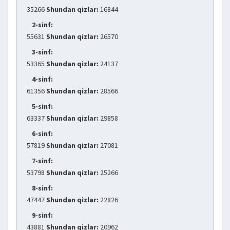
35266
Shundan qizlar:
16844
2-sinf:
55631
Shundan qizlar:
26570
3-sinf:
53365
Shundan qizlar:
24137
4-sinf:
61356
Shundan qizlar:
28566
5-sinf:
63337
Shundan qizlar:
29858
6-sinf:
57819
Shundan qizlar:
27081
7-sinf:
53798
Shundan qizlar:
25266
8-sinf:
47447
Shundan qizlar:
22826
9-sinf:
43881
Shundan qizlar:
20962