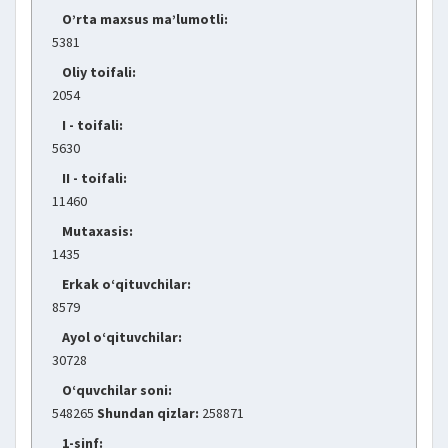
O’rta maxsus ma’lumotli:
5381
Oliy toifali:
2054
I - toifali:
5630
II - toifali:
11460
Mutaxasis:
1435
Erkak o‘qituvchilar:
8579
Ayol o‘qituvchilar:
30728
O‘quvchilar soni:
548265
Shundan qizlar:
258871
1-sinf: