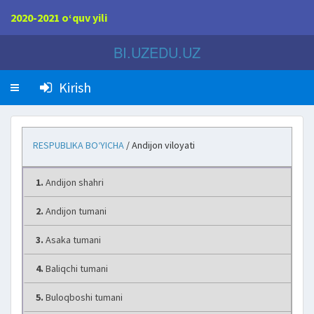
2020-2021 o‘quv yili
BI.UZEDU.UZ
Kirish
RESPUBLIKA BO‘YICHA
/ Andijon viloyati
1.
Andijon shahri
2.
Andijon tumani
3.
Asaka tumani
4.
Baliqchi tumani
5.
Buloqboshi tumani