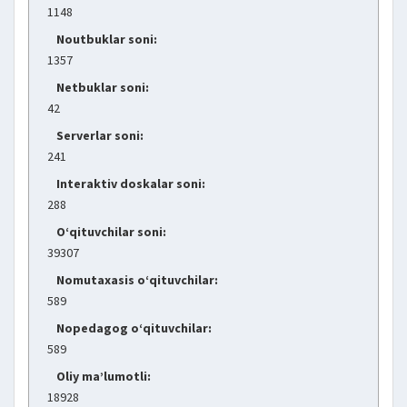
1148
Noutbuklar soni:
1357
Netbuklar soni:
42
Serverlar soni:
241
Interaktiv doskalar soni:
288
O‘qituvchilar soni:
39307
Nomutaxasis o‘qituvchilar:
589
Nopedagog o‘qituvchilar:
589
Oliy ma’lumotli:
18928