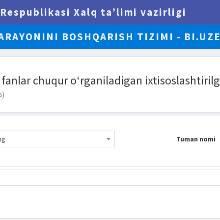
Respublikasi Xalq ta’limi vazirligi
ARAYONINI BOSHQARISH TIZIMI - BI.UZ
im fanlar chuqur o‘rganiladigan ixtisoslashti
a)
ng
Tuman nomi