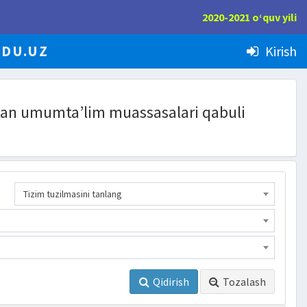
2020-2021 o‘quv yili
EDU.UZ
Kirish
rilgan umumta’lim muassasalari qabuli
Tizim tuzilmasini tanlang
Qidirish
Tozalash