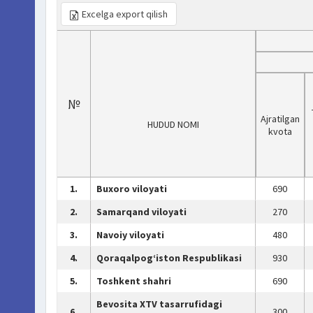
Excelga export qilish
№
Ajratilgan
HUDUD NOMI
kvota
1.
Buxoro viloyati
690
2.
Samarqand viloyati
270
3.
Navoiy viloyati
480
4.
Qoraqalpog‘iston Respublikasi
930
5.
Toshkent shahri
690
Bevosita XTV tasarrufidagi
6.
300