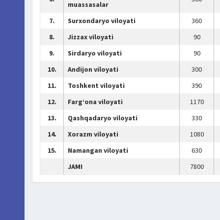
muassasalar
7.
Surxondaryo viloyati
360
8.
Jizzax viloyati
90
9.
Sirdaryo viloyati
90
10.
Andijon viloyati
300
11.
Toshkent viloyati
390
12.
Farg‘ona viloyati
1170
13.
Qashqadaryo viloyati
330
14.
Xorazm viloyati
1080
15.
Namangan viloyati
630
JAMI
7800