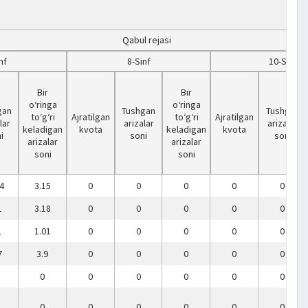
Qabul rejasi
nf
8-Sinf
10-Sinf
Bir
Bir
o‘ringa
o‘ringa
gan
Tushgan
Tushgan
to‘g‘ri
Ajratilgan
to‘g‘ri
Ajratilgan
lar
arizalar
arizalar
keladigan
kvota
keladigan
kvota
i
soni
soni
arizalar
arizalar
soni
soni
4
3.15
0
0
0
0
0
1
3.18
0
0
0
0
0
1
1.01
0
0
0
0
0
7
3.9
0
0
0
0
0
0
0
0
0
0
0
0
0
0
0
0
0