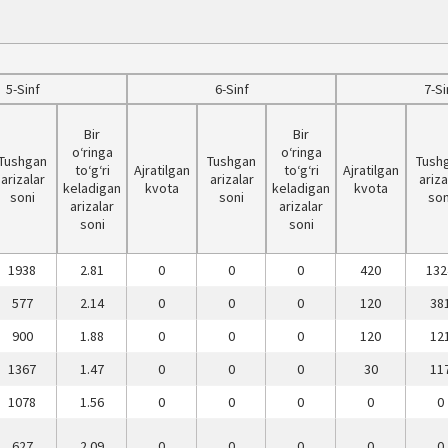
5-Sinf
6-Sinf
7-Si
Bir
Bir
o‘ringa
o‘ringa
Tushgan
Tushgan
Tush
to‘g‘ri
Ajratilgan
to‘g‘ri
Ajratilgan
arizalar
arizalar
ariza
keladigan
kvota
keladigan
kvota
soni
soni
son
arizalar
arizalar
soni
soni
1938
2.81
0
0
0
420
132
577
2.14
0
0
0
120
38
900
1.88
0
0
0
120
12
1367
1.47
0
0
0
30
11
1078
1.56
0
0
0
0
0
627
2.09
0
0
0
0
0