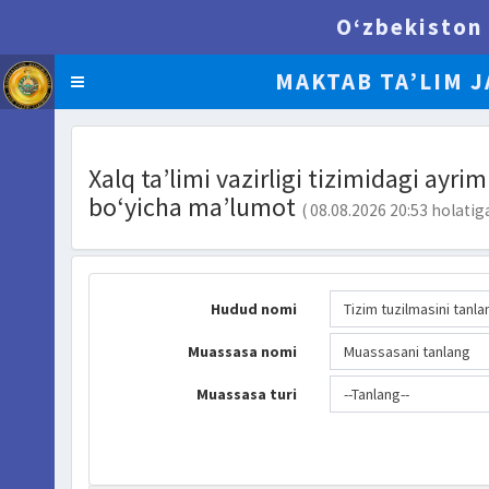
O‘zbekiston 
MAKTAB TA’LIM J
BI.UZEDU.UZ
Xalq ta’limi vazirligi tizimidagi ayr
bo‘yicha ma’lumot
( 08.08.2026 20:53 holatig
Hudud nomi
Tizim tuzilmasini tanla
Muassasa nomi
Muassasani tanlang
Muassasa turi
--Tanlang--