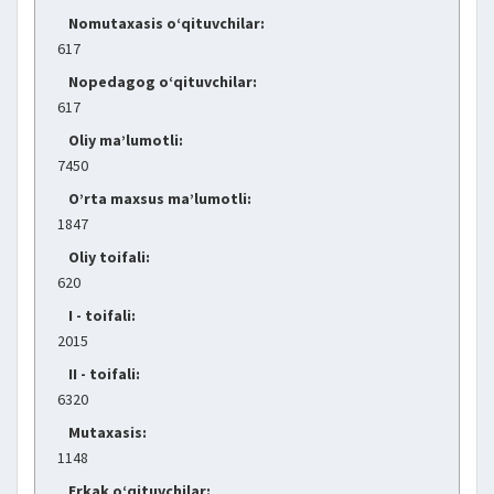
Nomutaxasis o‘qituvchilar:
617
Nopedagog o‘qituvchilar:
617
Oliy ma’lumotli:
7450
O’rta maxsus ma’lumotli:
1847
Oliy toifali:
620
I - toifali:
2015
II - toifali:
6320
Mutaxasis:
1148
Erkak o‘qituvchilar: