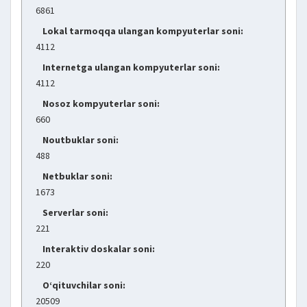
6861
Lokal tarmoqqa ulangan kompyuterlar soni:
4112
Internetga ulangan kompyuterlar soni:
4112
Nosoz kompyuterlar soni:
660
Noutbuklar soni:
488
Netbuklar soni:
1673
Serverlar soni:
221
Interaktiv doskalar soni:
220
O‘qituvchilar soni:
20509