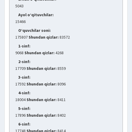
5043
Ayol o‘qituvchilar:
15466
O‘quvchilar soni:
175807
Shundan qizlar:
83572
1-sinf:
9068
Shundan qizlar:
4268
2-sinf:
17709
Shundan qizlar:
8559
3-sinf:
17592
Shundan qizlar:
8096
4-sinf:
18004
Shundan qizlar:
8411
5-sinf:
17896
Shundan qizlar:
8402
6-sinf:
17748
Shundan qizlar:
8414