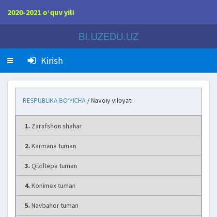
2020-2021 o‘quv yili
BI.UZEDU.UZ
Kirish
RESPUBLIKA BO‘YICHA
/ Navoiy viloyati
1.
Zarafshon shahar
2.
Karmana tuman
3.
Qiziltepa tuman
4.
Konimex tuman
5.
Navbahor tuman