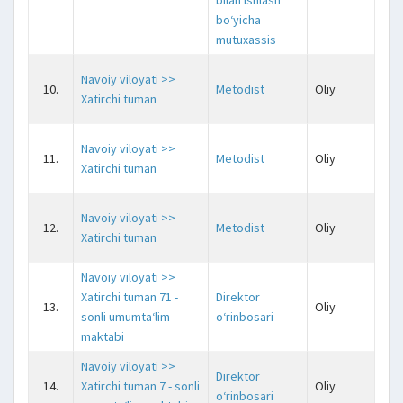
bilan ishlash
bo‘yicha
mutuxassis
Navoiy viloyati >>
10.
Metodist
Oliy
j
Xatirchi tuman
Navoiy viloyati >>
11.
Metodist
Oliy
j
Xatirchi tuman
Navoiy viloyati >>
12.
Metodist
Oliy
j
Xatirchi tuman
Navoiy viloyati >>
Xatirchi tuman 71 -
Direktor
13.
Oliy
j
sonli umumta‘lim
o‘rinbosari
maktabi
Navoiy viloyati >>
Direktor
14.
Xatirchi tuman 7 - sonli
Oliy
j
o‘rinbosari