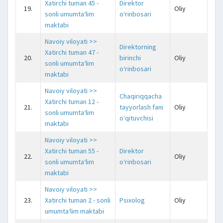
Xatirchi tuman 45 -
Direktor
19.
Oliy
j
sonli umumta‘lim
o‘rinbosari
maktabi
Navoiy viloyati >>
Direktorning
Xatirchi tuman 47 -
20.
birinchi
Oliy
j
sonli umumta‘lim
o‘rinbosari
maktabi
Navoiy viloyati >>
Chaqiriqqacha
Xatirchi tuman 12 -
21.
tayyorlash fani
Oliy
j
sonli umumta‘lim
o‘qituvchisi
maktabi
Navoiy viloyati >>
Xatirchi tuman 55 -
Direktor
22.
Oliy
j
sonli umumta‘lim
o‘rinbosari
maktabi
Navoiy viloyati >>
23.
Xatirchi tuman 2 - sonli
Psixolog
Oliy
j
umumta‘lim maktabi