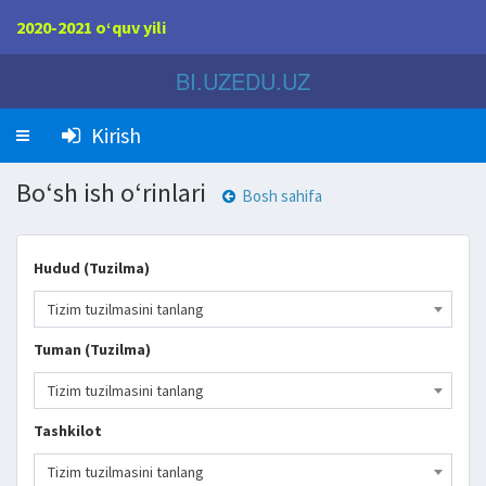
2020-2021 o‘quv yili
BI.UZEDU.UZ
Kirish
Bo‘sh ish o‘rinlari
Bosh sahifa
Hudud (Tuzilma)
Tizim tuzilmasini tanlang
Tuman (Tuzilma)
Tizim tuzilmasini tanlang
Tashkilot
Tizim tuzilmasini tanlang