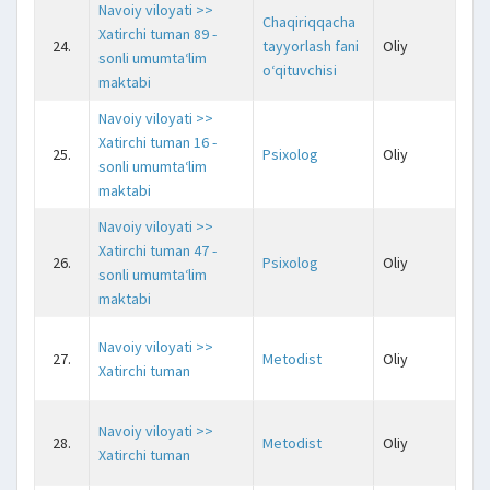
Navoiy viloyati >>
Chaqiriqqacha
Xatirchi tuman 89 -
24.
tayyorlash fani
Oliy
j
sonli umumta‘lim
o‘qituvchisi
maktabi
Navoiy viloyati >>
Xatirchi tuman 16 -
25.
Psixolog
Oliy
j
sonli umumta‘lim
maktabi
Navoiy viloyati >>
Xatirchi tuman 47 -
26.
Psixolog
Oliy
j
sonli umumta‘lim
maktabi
Navoiy viloyati >>
27.
Metodist
Oliy
j
Xatirchi tuman
Navoiy viloyati >>
28.
Metodist
Oliy
j
Xatirchi tuman