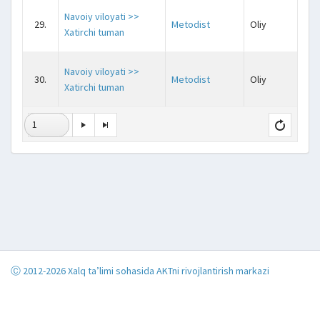
Navoiy viloyati >>
29.
Metodist
Oliy
j
Xatirchi tuman
Navoiy viloyati >>
30.
Metodist
Oliy
j
Xatirchi tuman
1
Ⓒ 2012-2026 Xalq ta’limi sohasida AKTni rivojlantirish markazi
Telefon:
(+99871) 202-13-93
XT.UZEDU.UZ version 1.6