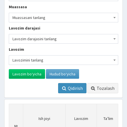
Muassasa
Muassasani tanlang
Lavozim darajasi
Lavozim darajasini tanlang
Lavozim
Lavozimini tanlang
Lavozim bo‘yicha
Hudud bo‘yicha
Qidirish
Tozalash
Ish joyi
Lavozim
Ta’lim
№