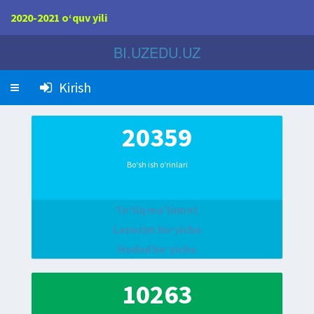
2020-2021 o‘quv yili
BI.UZEDU.UZ
Kirish
20359
Bo‘sh ish o‘rinlari
To‘liq ma’lumot
Lavozim bo‘yicha
Hudud bo‘yicha
10263