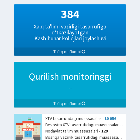
384
Xalq ta'limi vazirligi tasarrufiga
o‘tkazilayotgan
Kasb-hunar kollejlari joylashuvi
To‘liq ma’lumot
Qurilish monitoringgi
...
To‘liq ma’lumot
XTV tasarrufidagi muassasalar -
10 056
Bevosita XTV tasarrufidagi muassasalar -
9
Nodavlat ta‘lim muassasalari -
129
Boshqa vazirlik tasarrufidagi muassasalari -
69