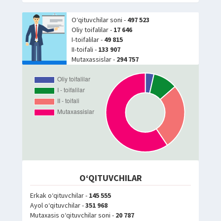
O‘qituvchilar soni -
497 523
Oliy toifalilar -
17 646
I-toifalilar -
49 815
II-toifali -
133 907
Mutaxassislar -
294 757
O‘QITUVCHILAR
Erkak o‘qituvchilar -
145 555
Ayol o‘qituvchilar -
351 968
Mutaxasis o‘qituvchilar soni -
20 787