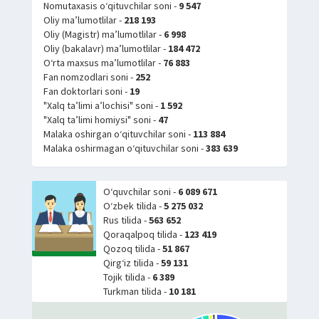
Nomutaxasis o‘qituvchilar soni -
9 547
Oliy ma’lumotlilar -
218 193
Oliy (Magistr) ma’lumotlilar -
6 998
Oliy (bakalavr) ma’lumotlilar -
184 472
O‘rta maxsus ma’lumotlilar -
76 883
Fan nomzodlari soni -
252
Fan doktorlari soni -
19
"Xalq ta’limi a’lochisi" soni -
1 592
"Xalq ta’limi homiysi" soni -
47
Malaka oshirgan o‘qituvchilar soni -
113 884
Malaka oshirmagan o‘qituvchilar soni -
383 639
O‘quvchilar soni -
6 089 671
O‘zbek tilida -
5 275 032
Rus tilida -
563 652
Qoraqalpoq tilida -
123 419
Qozoq tilida -
51 867
Qirg‘iz tilida -
59 131
Tojik tilida -
6 389
Turkman tilida -
10 181