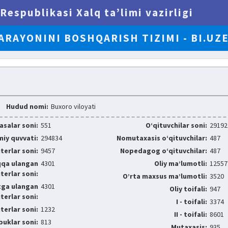
Respublikasi Xalq ta’limi vazirligi
ARAYONINI BOSHQARISH TIZIMI - BI.UZ
Hudud nomi:
Buxoro viloyati
salar soni:
551
O‘qituvchilar soni:
29192
iy quvvati:
294834
Nomutaxasis o‘qituvchilar:
487
erlar soni:
9457
Nopedagog o‘qituvchilar:
487
qqa ulangan
4301
Oliy ma’lumotli:
12557
erlar soni:
O’rta maxsus ma’lumotli:
3520
tga ulangan
4301
Oliy toifali:
947
erlar soni:
I - toifali:
3374
erlar soni:
1232
II - toifali:
8601
uklar soni:
813
Mutaxasis:
935