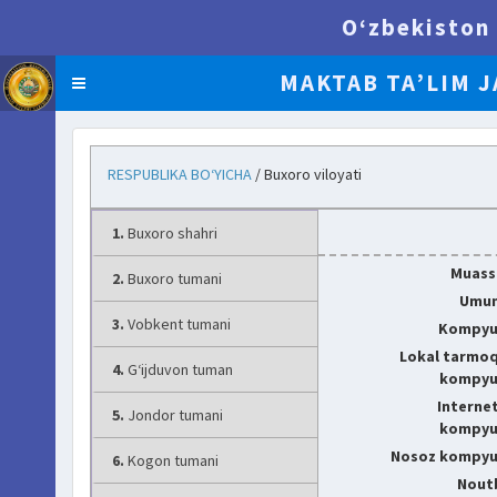
O‘zbekiston 
MAKTAB TA’LIM J
BI.UZEDU.UZ
RESPUBLIKA BO‘YICHA
/ Buxoro viloyati
1.
Buxoro shahri
Muassa
2.
Buxoro tumani
Umum
3.
Vobkent tumani
Kompyut
Lokal tarmo
4.
G‘ijduvon tuman
kompyut
Interne
5.
Jondor tumani
kompyut
Nosoz kompyut
6.
Kogon tumani
Noutb