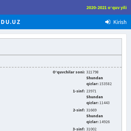
2020-2021 o‘quv yili
EDU.UZ
Kirish
O‘quvchilar soni:
321798
Shundan
qizlar:
153582
1-sinf:
23971
Shundan
qizlar:
11443
2-sinf:
31669
Shundan
qizlar:
14926
3-sinf:
31002