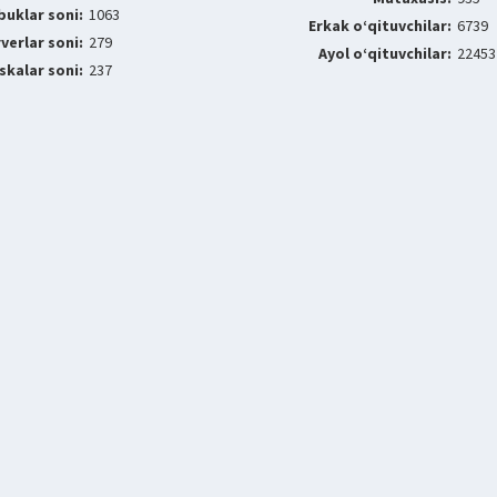
buklar soni:
1063
Erkak o‘qituvchilar:
6739
verlar soni:
279
Ayol o‘qituvchilar:
22453
skalar soni:
237