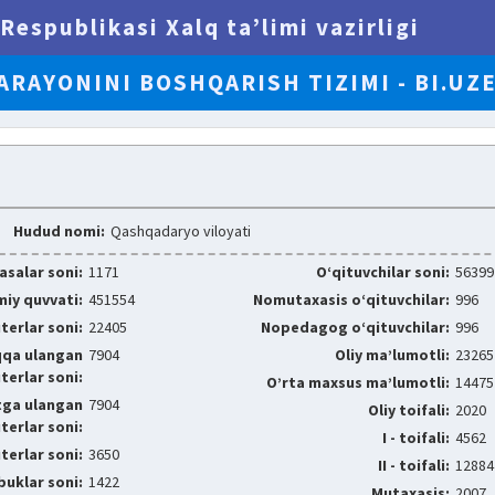
Respublikasi Xalq ta’limi vazirligi
ARAYONINI BOSHQARISH TIZIMI - BI.UZ
Hudud nomi:
Qashqadaryo viloyati
salar soni:
1171
O‘qituvchilar soni:
56399
iy quvvati:
451554
Nomutaxasis o‘qituvchilar:
996
erlar soni:
22405
Nopedagog o‘qituvchilar:
996
qqa ulangan
7904
Oliy ma’lumotli:
23265
erlar soni:
O’rta maxsus ma’lumotli:
14475
tga ulangan
7904
Oliy toifali:
2020
erlar soni:
I - toifali:
4562
erlar soni:
3650
II - toifali:
12884
uklar soni:
1422
Mutaxasis:
2007