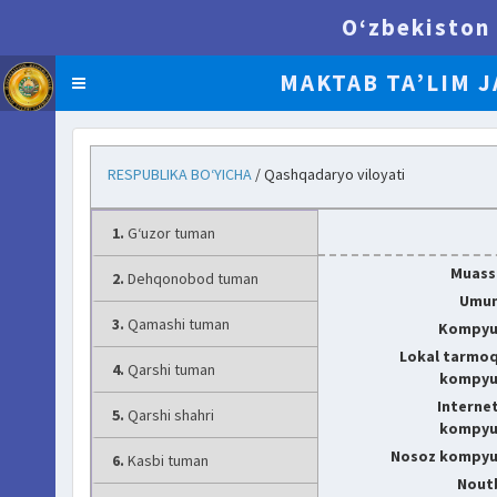
O‘zbekiston 
MAKTAB TA’LIM J
BI.UZEDU.UZ
RESPUBLIKA BO‘YICHA
/ Qashqadaryo viloyati
1.
G‘uzor tuman
Muassa
2.
Dehqonobod tuman
Umum
3.
Qamashi tuman
Kompyut
Lokal tarmo
4.
Qarshi tuman
kompyut
Interne
5.
Qarshi shahri
kompyut
Nosoz kompyut
6.
Kasbi tuman
Noutb