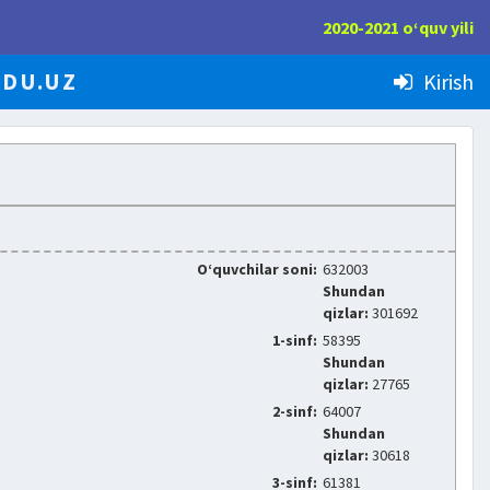
2020-2021 o‘quv yili
EDU.UZ
Kirish
O‘quvchilar soni:
632003
Shundan
qizlar:
301692
1-sinf:
58395
Shundan
qizlar:
27765
2-sinf:
64007
Shundan
qizlar:
30618
3-sinf:
61381