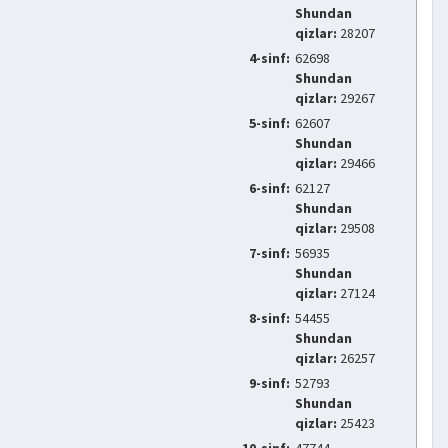
Shundan
qizlar:
28207
4-sinf:
62698
Shundan
qizlar:
29267
5-sinf:
62607
Shundan
qizlar:
29466
6-sinf:
62127
Shundan
qizlar:
29508
7-sinf:
56935
Shundan
qizlar:
27124
8-sinf:
54455
Shundan
qizlar:
26257
9-sinf:
52793
Shundan
qizlar:
25423