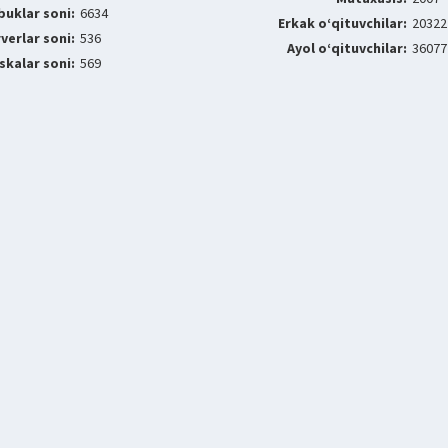
buklar soni:
6634
Erkak o‘qituvchilar:
20322
verlar soni:
536
Ayol o‘qituvchilar:
36077
skalar soni:
569